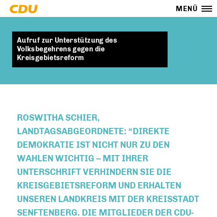
MENÜ
Aufruf zur Unterstützung des
Volksbegehrens gegen die
Kreisgebietsreform
ROSWITHA SCHIER,
LANDTAGSABGEORDNETE:
“DIREKTE
DEMOKRATIE IST NICHT NUR ZU DEN
WAHLEN WICHTIG – MIT IHRER
UNTERSCHRIFT VERHINDERN SIE DIE
KREISGEBIETSREFORM UND ERHALTEN
UNSEREN LANDKREIS MIT DER KREISSTADT
SENFTENBERG. DIE MITGLIEDER DER CDU-