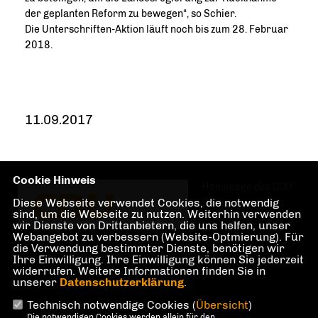
der geplanten Reform zu bewegen“, so Schier.
Die Unterschriften-Aktion läuft noch bis zum 28. Februar
2018.
11.09.2017
Cookie Hinweis
Homepage des CDU
Diese Webseite verwendet Cookies, die notwendig
Ortsverbandes
sind, um die Webseite zu nutzen. Weiterhin verwenden
wir Dienste von Drittanbietern, die uns helfen, unser
Webangebot zu verbessern (Website-Optmierung). Für
die Verwendung bestimmter Dienste, benötigen wir
Lübbenau/Spreewald
Ihre Einwilligung. Ihre Einwilligung können Sie jederzeit
widerrufen. Weitere Informationen finden Sie in
unserer
Datenschutzerklärung
.
Technisch notwendige Cookies (
Übersicht
)
Die notwendigen Cookies werden allein für den