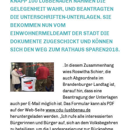
KNAPP 100 LÜBBENAUER NAHMEN DIE
GELEGENHEIT WAHR, UND BEANTRAGTEN
DIE UNTERSCHRIFTEN-UNTERLAGEN. SIE
BEKOMMEN NUN VOM
EINWOHNERMELDEAMT DER STADT DIE
DOKUMENTE ZUGESCHICKT UND KÖNNEN
SICH DEN WEG ZUM RATHAUS SPAREN2018.
. In diesem Zusammenhang
wies Roswitha Schier, die
auch Abgeordnete im
Brandenburger Landtag ist,
darauf hin, dass eine
Beantragung der Unterlagen
auch per E-Mail möglich ist. Das Formular kann als PDF
auf der Web-Seite
www.cdu-luebbenau.de
heruntergeladen werden. „Ich rufe alle interessierten
Bürgerinnen und Bürger auf, sich an dem Volksbegehren
zu beteiligen, um die Landesregierung zur Rücknahme