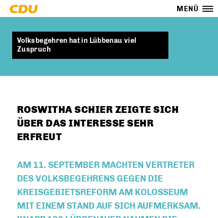
MENÜ
Volksbegehren hat in Lübbenau viel
Zuspruch
ROSWITHA SCHIER ZEIGTE SICH
ÜBER DAS INTERESSE SEHR
ERFREUT
AM 11. SEPTEMBER MACHTEN VERTRETER
DES VOLKSBEGEHRENS GEGEN DIE
KREISGEBIETSREFORM AM KOLOSSEUM
MIT EINEM STAND AUF SICH AUFMERKSAM.