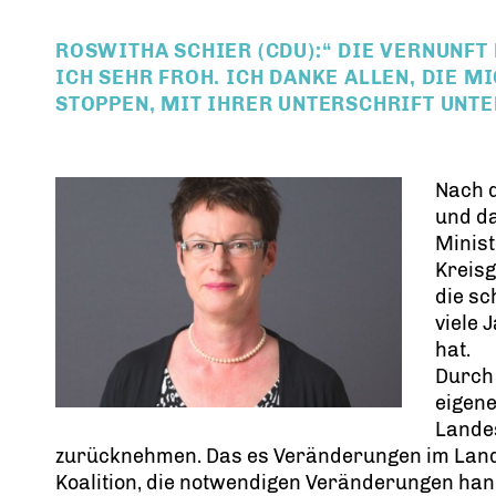
ROSWITHA SCHIER (CDU):“ DIE VERNUNFT
ICH SEHR FROH. ICH DANKE ALLEN, DIE 
STOPPEN, MIT IHRER UNTERSCHRIFT UNTE
Nach d
und da
Minis
Kreisg
die sc
viele 
hat.
Durch 
eigen
Lande
zurücknehmen. Das es Veränderungen im Land ge
Koalition, die notwendigen Veränderungen han