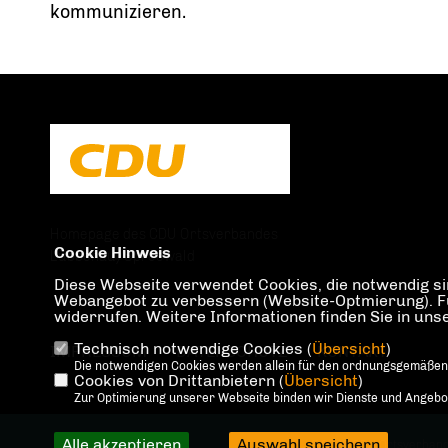
kommunizieren.
Homepage des CDU Ortsverbandes
Cookie Hinweis
Lübbenau/Spreewald
Diese Webseite verwendet Cookies, die notwendig sin
Webangebot zu verbessern (Website-Optmierung). Für 
widerrufen. Weitere Informationen finden Sie in un
Technisch notwendige Cookies (
Übersicht
)
IMPRESSUM
DATENSCHUTZ
KONTAKT
Die notwendigen Cookies werden allein für den ordnungsgemäßen
Cookies von Drittanbietern (
Übersicht
)
Zur Optimierung unserer Webseite binden wir Dienste und Angebote
Alle akzeptieren
Auswahl speichern
@2026 CDU Ortsverban