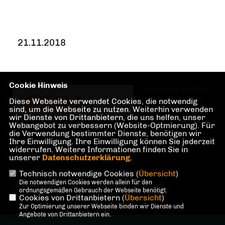
21.11.2018
Cookie Hinweis
Homepage des CDU
Diese Webseite verwendet Cookies, die notwendig
Ortsverbandes
sind, um die Webseite zu nutzen. Weiterhin verwenden
wir Dienste von Drittanbietern, die uns helfen, unser
Webangebot zu verbessern (Website-Optmierung). Für
die Verwendung bestimmter Dienste, benötigen wir
Lübbenau/Spreewald
Ihre Einwilligung. Ihre Einwilligung können Sie jederzeit
widerrufen. Weitere Informationen finden Sie in
unserer
Datenschutzerklärung
.
Technisch notwendige Cookies (
Übersicht
)
Die notwendigen Cookies werden allein für den
IMPRESSUM
DATENSCHUTZ
KONTAKT
ordnungsgemäßen Gebrauch der Webseite benötigt.
Cookies von Drittanbietern (
Übersicht
)
Zur Optimierung unserer Webseite binden wir Dienste und
Angebote von Drittanbietern ein.
@2026 CDU Ortsverband Lübbenau