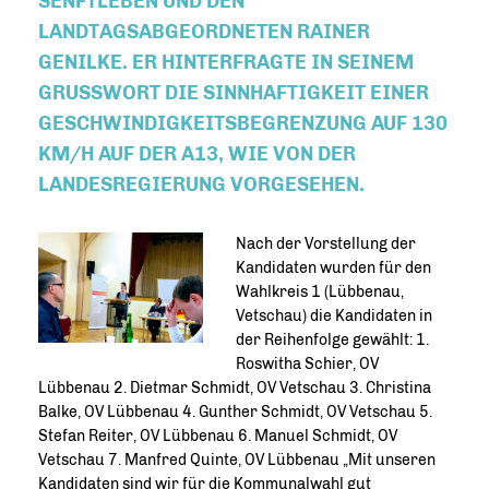
ENFTLEBEN UND DEN L
ANDTAGSABGEORDNETEN RAINER G
ENILKE. ER HINTERFRAGTE IN SEINEM G
RUSSWORT DIE SINNHAFTIGKEIT EINER GE
SCHWINDIGKEITSBEGRENZUNG AUF 130 KM
/H AUF DER A13, WIE VON DER LA
NDESREGIERUNG VORGESEHEN.
Nach der Vorstellung der
Kandidaten wurden für den
Wahlkreis 1 (Lübbenau,
Vetschau) die Kandidaten in
der Reihenfolge gewählt: 1.
Roswitha Schier, OV
Lübbenau 2. Dietmar Schmidt, OV Vetschau 3. Christina
Balke, OV Lübbenau 4. Gunther Schmidt, OV Vetschau 5.
Stefan Reiter, OV Lübbenau 6. Manuel Schmidt, OV
Vetschau 7. Manfred Quinte, OV Lübbenau „Mit unseren
Kandidaten sind wir für die Kommunalwahl gut