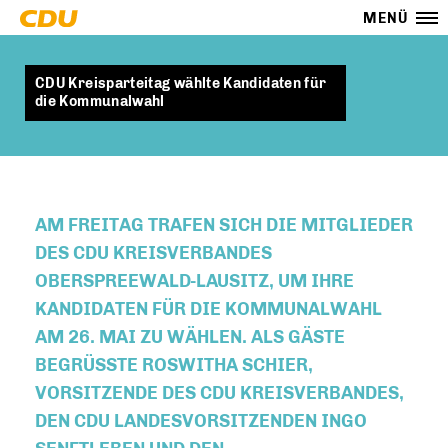
MENÜ
CDU Kreisparteitag wählte Kandidaten für
die Kommunalwahl
AM FREITAG TRAFEN SICH DIE MITGLIEDER
DES CDU KREISVERBANDES
OBERSPREEWALD-LAUSITZ, UM IHRE
KANDIDATEN FÜR DIE KOMMUNALWAHL
AM 26. MAI ZU WÄHLEN. ALS GÄSTE
BEGRÜSSTE ROSWITHA SCHIER, V
ORSITZENDE DES CDU KREISVERBANDES, D
EN CDU LANDESVORSITZENDEN INGO S