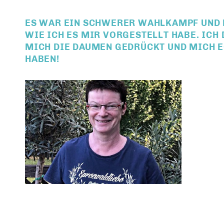
ES WAR EIN SCHWERER WAHLKAMPF UND D
WIE ICH ES MIR VORGESTELLT HABE. ICH
MICH DIE DAUMEN GEDRÜCKT UND MICH 
HABEN!