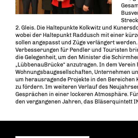
Gesam
Busve
Strec
2. Gleis. Die Haltepunkte Kolkwitz und Kuners
wobei der Haltepunkt Raddusch mit einer kürz
sollen angepasst und Züge verlängert werden
Verbesserungen für Pendler und Touristen brin
die Gelegenheit, um den Minister die Schirmhe
LübbenauBrücke“ anzutragen. In dem Verein ha
Wohnungsbaugesellschaften, Unternehmen un
um herausragende Projekte in den Bereichen K
zu fördern. Im weiteren Verlauf des Neujahrse
Gesprächen in einer lockeren Atmosphäre. Für
den vergangenen Jahren, das Bläserquintett I