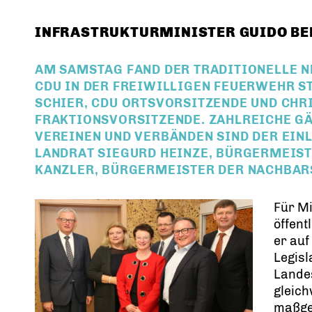
INFRASTRUKTURMINISTER GUIDO B
AM SAMSTAG FAND DER TRADITIONELLE 
CDU IN DER FREIWILLIGEN FEUERWEHR S
SCHIER, CDU ORTSVORSITZENDE UND CHRI
FRAKTIONSVORSITZENDE. ZAHLREICHE GÄ
VEREINEN UND VERBÄNDEN SIND DER EIN
LANDRAT SIEGURD HEINZE, BÜRGERMEIS
KANZLER, BÜRGERMEISTER DER NACHBAR
Für Mi
öffent
er auf
Legisl
Lande
gleich
maßgeb