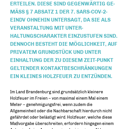
RTEILEN. DIESE SIND GEGENWÄRTIG GE-M
ÄSS § 7 ABSATZ 1 DER 7. SARS-COV-2-EI
NDV OHNEHIN UNTERSAGT, DA SIE ALS VE
RANSTALTUNG MIT UNTER-HA
LTUNGSCHARAKTER EINZUSTUFEN SIND. D
ENNOCH BESTEHT DIE MÖGLICHKEIT, AUF PR
IVATEM GRUNDSTÜCK UND UNTER EI
NHALTUNG DER ZU DIESEM ZEIT-PUNKT GE
LTENDER KONTAKTBESCHRÄNKUNGEN EI
N KLEINES HOLZFEUER ZU ENTZÜNDEN.
Im Land Brandenburg sind grundsätzlich kleinere
Holzfeuer im Freien – von maximal einem Mal einem
Meter – genehmigungsfrei, wenn zudem die
Allgemeinheit oder die Nachbarschaft hierdurch nicht
gefährdet oder belästigt wird. Holzfeuer, welche diese
Maßvorgabe überschreiten, erfordern hingegen einem