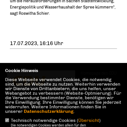
um die Herausforderungen in Sachen Stadtentwicklung,
Energiepolitik und Wasserhaushalt der Spree kümmern“,
sagt Roswitha Schier.
17.07.2023, 16:16 Uhr
Cookie Hinweis
Homepage des CDU
Diese Webseite verwendet Cookies, die notwendig
Ortsverbandes
sind, um die Webseite zu nutzen. Weiterhin verwenden
wir Dienste von Drittanbietern, die uns helfen, unser
Webangebot zu verbessern (Website-Optmierung). Für
die Verwendung bestimmter Dienste, benötigen wir
Lübbenau/Spreewald
Ihre Einwilligung. Ihre Einwilligung können Sie jederzeit
widerrufen. Weitere Informationen finden Sie in
unserer
Datenschutzerklärung
.
Technisch notwendige Cookies (
Übersicht
)
Die notwendigen Cookies werden allein für den